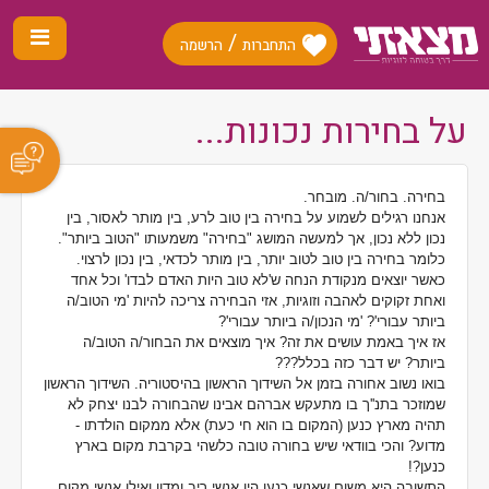
/
התחברות
הרשמה
על בחירות נכונות...
בחירה. בחור/ה. מובחר.
אנחנו רגילים לשמוע על בחירה בין טוב לרע, בין מותר לאסור, בין
נכון ללא נכון, אך למעשה המושג "בחירה" משמעותו "הטוב ביותר".
כלומר בחירה בין טוב לטוב יותר, בין מותר לכדאי, בין נכון לרצוי.
כאשר יוצאים מנקודת הנחה ש'לא טוב היות האדם לבדו' וכל אחד
ואחת זקוקים לאהבה וזוגיות, אזי הבחירה צריכה להיות 'מי הטוב/ה
ביותר עבורי'? 'מי הנכון/ה ביותר עבורי'?
אז איך באמת עושים את זה? איך מוצאים את הבחור/ה הטוב/ה
ביותר? יש דבר כזה בכלל???
בואו נשוב אחורה בזמן אל השידוך הראשון בהיסטוריה. השידוך הראשון
שמוזכר בתנ''ך בו מתעקש אברהם אבינו שהבחורה לבנו יצחק לא
תהיה מארץ כנען (המקום בו הוא חי כעת) אלא ממקום הולדתו -
מדוע? והכי בוודאי שיש בחורה טובה כלשהי בקרבת מקום בארץ
כנען?!
התשובה היא משום שאנשי כנען היו אנשי ריב ומדון ואילו אנשי מקום